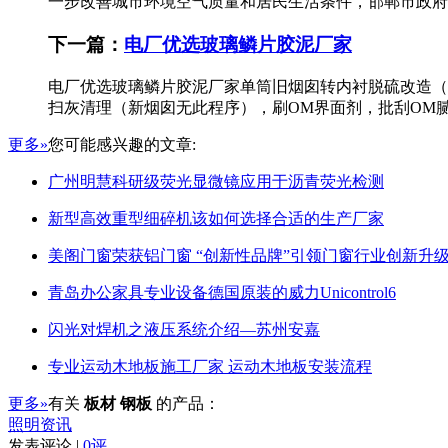
一步改善城市环境空气质量和居民生活条件，邯郸市政府决定
下一篇：
电厂优选玻璃鳞片胶泥厂家
电厂优选玻璃鳞片胶泥厂家单筒旧烟囱转内衬脱硫改造（
扫灰清理（新烟囱无此程序），刷OM界面剂，批刮OM腻子
更多»
您可能感兴趣的文章:
广州明慧科研级荧光显微镜应用于沥青荧光检测
新型高效重型细碎机该如何选择合适的生产厂家
美阁门窗荣获铝门窗 “创新性品牌”引领门窗行业创新升
青岛办公家具专业设备德国原装的威力Unicontrol6
闪光对焊机之液压系统介绍—苏州安嘉
专业运动木地板施工厂家 运动木地板安装流程
更多»
有关
板材 钢板
的产品：
照明资讯
发表评论 |
0评