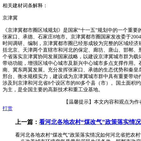
相关建材词条解释：
京津冀
《京津冀都市圈区域规划》是国家“十一五”规划中的一个重要
张家口、承德、石家庄8地市。京津冀都市圈国家发改委于20
时间调研、编制，京津冀都市圈已经形成较为完整的区域经济规
括北京、天津两个直辖市和河北的保定、廊坊、唐山、邯郸、
个省落实京津冀协同发展国家战略，以建设京津冀城市群为载
带动功能，增强区域中心城市及新兴中心城市多点支撑作用。
南、冀东两翼发展。充分发挥张家口、承德的生态优势和秦皇
邢台、衡水规模实力，建设成为京津冀城市群中具有重要带动
涉及到京津和河北省8个设区市的80多个县（市）。国土面积约为
为主，是全国主要的高新技术和重工业基地。
【温馨提示】本文内容和观点为作者所
打赏
上一篇：
看河北各地农村“煤改气”政策落实情
看河北各地农村“煤改气”政策落实情况如何河北省把农村