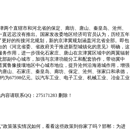
、天津两个直辖市和河北省的保定、廊坊、唐山、秦皇岛、沧州、
但一直迟迟没有推出。国家发改委地区经济司官员认为，历经五年
为了更好的衔接河北规划，新的京津冀规划涵盖河北省全部。即包
台的《河北省委、省政府关于推进新型城镇化的意见》明确，这
服务作用，进一步强化石家庄、唐山在京津冀区域中的两翼辐射
北部副中心城市，加强与京津功能分工和配套协作，带动冀中
晋冀鲁豫接壤地区中心城市地位，提升沧州沿海港城作用，增强
的唐山、石家庄、秦皇岛、廊坊、保定、沧州、张家口和承德，
值约为67598亿元。以汽车工业、电子工业、机械工业、冶金工业
联系QQ：275171283 删除！
气”政策落实情况如何，看看这些政策到你家了吗？邯郸：为进