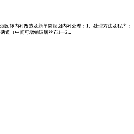
烟囱转内衬改造及新单筒烟囱内衬处理：1、处理方法及程序：
道（中间可增铺玻璃丝布1—2...