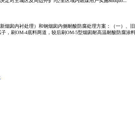
对主城区及周边外扩5公里区域内燃煤用户实施&ldquo...
新烟囱内衬处理）和钢烟囱内侧耐酸防腐处理方案：（一）、旧
，刷OM-4底料两道，较后刷OM-5型烟囱耐高温耐酸防腐涂料两
级