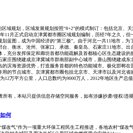
的区域规划，区域发展规划按照“8+2”的模式制订：包括北京
04年11月正式启动京津冀都市圈区域规划编制，历经7年之久，
划蓝图，成为中国经济的“第三极”。由于河北一共11地市，
邢台、衡水、沧州、张家口、承德、秦皇岛、石家庄11地市。出
体，充分发挥保定和廊坊首都功能疏解及首都核心区生态建设的
石家庄围绕建成京津冀城市群南部副中心城市，唐山围绕建成东
岛的滨海资源优势，打造服务首都的特色功能城市。极化邯郸在
作用的节点城市。京津冀都市圈包括北京市、天津市以及河北省
12万平方公里，人口总数约为9000万人，2012年地区生产总
有，本站只提供信息存储空间服务，如有涉嫌抄袭/侵权/违规内容请
况如何
“煤改气”作为一项重大环保工程民生工程推进，各地农村“煤改