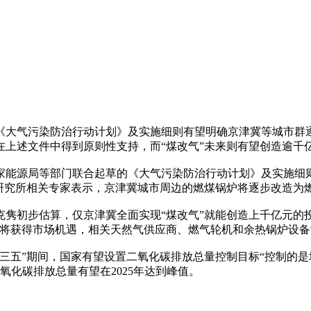
《大气污染防治行动计划》及实施细则有望明确京津冀等城市群
上述文件中得到原则性支持，而“煤改气”未来则有望创造逾千
家能源局等部门联合起草的《大气污染防治行动计划》及实施细
源研究所相关专家表示，京津冀城市周边的燃煤锅炉将逐步改造为
隽初步估算，仅京津冀全面实现“煤改气”就能创造上千亿元的
块将获得市场机遇，相关天然气供应商、燃气轮机和余热锅炉设
五”期间，国家有望设置二氧化碳排放总量控制目标“控制的是增速
氧化碳排放总量有望在2025年达到峰值。