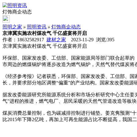
灯饰商企动态
照明之家
»
照明资讯
»
灯饰商企动态
京津冀实施农村煤改气 千亿盛宴将开启
作者：18632582917
建材之家
2023-11-29 浏览:
395
京津冀实施农村煤改气 千亿盛宴将开启
环保部、国家发改委、工信部、国家能源局等部门联合起草的
市周边的燃煤锅炉将逐步改造为燃气锅炉，天然气替代煤炭将在
《经济参考报》记者获悉，环保部、国家发改委、工信部、国
长，并要求部分地区调整“偏重”的产业结构。国家发改委能
据发改委能源研究所能源系统分析和市场分析研究中心主任姜克
气”进程的推进，燃气电厂、居民采暖的天然气管道改造等板
煤炭消费总量控制，也为碳减排控制进行铺垫。姜克隽预测“十三
比2015年下降2亿吨，再加上可再生能源占比不断提高，我国二