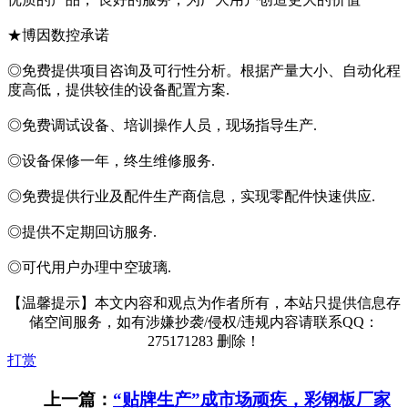
★博因数控承诺
◎免费提供项目咨询及可行性分析。根据产量大小、自动化程
度高低，提供较佳的设备配置方案.
◎免费调试设备、培训操作人员，现场指导生产.
◎设备保修一年，终生维修服务.
◎免费提供行业及配件生产商信息，实现零配件快速供应.
◎提供不定期回访服务.
◎可代用户办理中空玻璃.
【温馨提示】本文内容和观点为作者所有，本站只提供信息存
储空间服务，如有涉嫌抄袭/侵权/违规内容请联系QQ：
275171283 删除！
打赏
上一篇：
“贴牌生产”成市场顽疾，彩钢板厂家