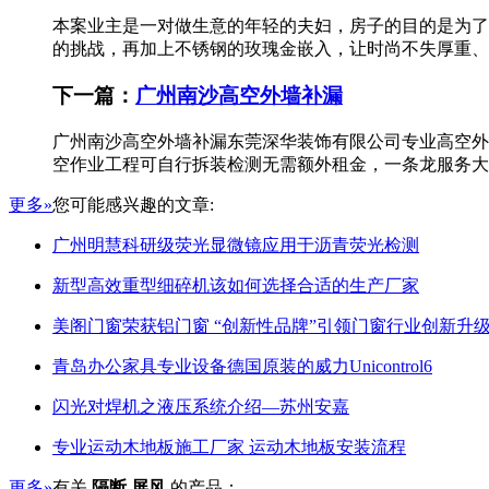
本案业主是一对做生意的年轻的夫妇，房子的目的是为
的挑战，再加上不锈钢的玫瑰金嵌入，让时尚不失厚重、厚重
下一篇：
广州南沙高空外墙补漏
广州南沙高空外墙补漏东莞深华装饰有限公司专业高空外
空作业工程可自行拆装检测无需额外租金，一条龙服务大
更多»
您可能感兴趣的文章:
广州明慧科研级荧光显微镜应用于沥青荧光检测
新型高效重型细碎机该如何选择合适的生产厂家
美阁门窗荣获铝门窗 “创新性品牌”引领门窗行业创新升
青岛办公家具专业设备德国原装的威力Unicontrol6
闪光对焊机之液压系统介绍—苏州安嘉
专业运动木地板施工厂家 运动木地板安装流程
更多»
有关
隔断 屏风
的产品：