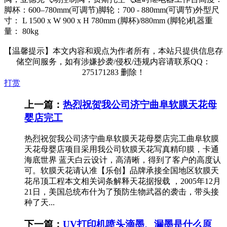
脚杯：600–780mm(可调节)脚轮：700 - 880mm(可调节)外型尺
寸： L 1500 x W 900 x H 780mm (脚杯)/880mm (脚轮)机器重
量： 80kg
【温馨提示】本文内容和观点为作者所有，本站只提供信息存
储空间服务，如有涉嫌抄袭/侵权/违规内容请联系QQ：
275171283 删除！
打赏
上一篇：
热烈祝贺我公司济宁曲阜软膜天花母
婴店完工
热烈祝贺我公司济宁曲阜软膜天花母婴店完工曲阜软膜
天花母婴店项目采用我公司软膜天花写真精印膜，卡通
海底世界 蓝天白云设计，高清晰，得到了客户的高度认
可。软膜天花请认准【乐创】品牌承接全国地区软膜天
花吊顶工程本文相关词条解释天花据报载 ，2005年12月
21日，美国总统布什为了预防生物武器的袭击，带头接
种了天...
下一篇：
UV打印机喷头滴墨、漏墨是什么原