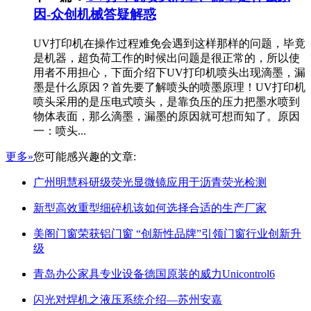
因-众创机械答疑解惑
UV打印机在操作过程难免会遇到这样那样的问题，毕竟
是机器，超负荷工作的时候出问题是很正常的，所以使
用者不用担心，下面介绍下UV打印机喷头出现滴墨，漏
墨是什么原因？首先要了解喷头的喷墨原理！UV打印机
喷头采用的是压电式喷头，是靠负压的压力把墨水喷到
物体表面，那么滴墨，漏墨的原因就可想而知了。原因
一：喷头...
更多»
您可能感兴趣的文章:
广州明慧科研级荧光显微镜应用于沥青荧光检测
新型高效重型细碎机该如何选择合适的生产厂家
美阁门窗荣获铝门窗 “创新性品牌”引领门窗行业创新升
级
青岛办公家具专业设备德国原装的威力Unicontrol6
闪光对焊机之液压系统介绍—苏州安嘉