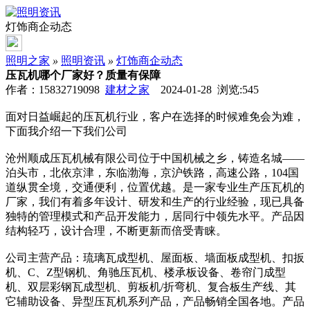
灯饰商企动态
照明之家
»
照明资讯
»
灯饰商企动态
压瓦机哪个厂家好？质量有保障
作者：15832719098
建材之家
2024-01-28 浏览:
545
面对日益崛起的压瓦机行业，客户在选择的时候难免会为难，
下面我介绍一下我们公司
沧州顺成压瓦机械有限公司位于中国机械之乡，铸造名城——
泊头市，北依京津，东临渤海，京沪铁路，高速公路，104国
道纵贯全境，交通便利，位置优越。是一家专业生产压瓦机的
厂家，我们有着多年设计、研发和生产的行业经验，现已具备
独特的管理模式和产品开发能力，居同行中领先水平。产品因
结构轻巧，设计合理，不断更新而倍受青睐。
公司主营产品：琉璃瓦成型机、屋面板、墙面板成型机、扣扳
机、C、Z型钢机、角驰压瓦机、楼承板设备、卷帘门成型
机、双层彩钢瓦成型机、剪板机/折弯机、复合板生产线、其
它辅助设备、异型压瓦机系列产品，产品畅销全国各地。产品