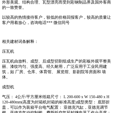
外形美观、结构合理、瓦型漂亮而受到彩钢制品界及国外客商
的一致赞誉。
以较高的热情接待客户，较低的价格回报客户，较高的质量让
客户用着放心，咨询电话*** 微信同号
相关建材词条解释：
压瓦机
压瓦机由放料、成型、后成型切割组成生产的彩板外观平整美
丽、漆纹均匀、强度高、经久耐用，广泛应用于工业民用建
筑，如 厂房、仓库、体育馆、 展览馆、影剧院等房面和 墙
体。
成型机
气压： 4公斤/平方厘米纸箱尺寸： L 200-600 x W 150-480 x H
120-480mm(高度为封箱机封箱的标准高度)成型类型： 底部折
盖，可以作为装箱平台电气配置： 亚德克汽缸，亚德克调节
阀，亚德克气动控制阀，费斯托空气延时继电器工作台高度：