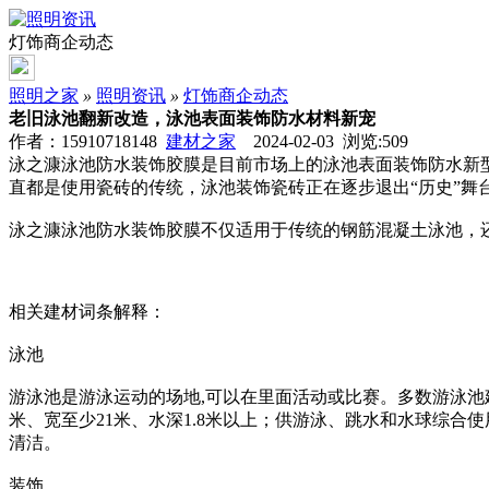
灯饰商企动态
照明之家
»
照明资讯
»
灯饰商企动态
老旧泳池翻新改造，泳池表面装饰防水材料新宠
作者：15910718148
建材之家
2024-02-03 浏览:
509
泳之漮泳池防水装饰胶膜是目前市场上的泳池表面装饰防水新
直都是使用瓷砖的传统，泳池装饰瓷砖正在逐步退出“历史”舞
泳之漮泳池防水装饰胶膜不仅适用于传统的钢筋混凝土泳池，
相关建材词条解释：
泳池
游泳池是游泳运动的场地,可以在里面活动或比赛。多数游泳池
米、宽至少21米、水深1.8米以上；供游泳、跳水和水球综合使用
清洁。
装饰