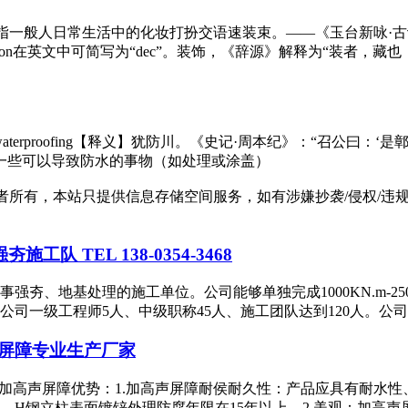
h；Trim；Grace] 指一般人日常生活中的化妆打扮交语速装束。——
tion在英文中可简写为“dec”。装饰，《辞源》解释为“装者
of,waterproofing【释义】犹防川。《史记·周本纪》：“召
、一些可以导致防水的事物（如处理或涂盖）
有，本站只提供信息存储空间服务，如有涉嫌抄袭/侵权/违规内容请
队 TEL 138-0354-3468
夯、地基处理的施工单位。公司能够单独完成1000KN.m-250
司一级工程师5人、中级职称45人、施工团队达到120人。公司拥
屏障专业生产厂家
加高声屏障优势：1.加高声屏障耐侯耐久性：产品应具有耐水
H钢立柱表面镀锌外理防腐年限在15年以上。2.美观：加高声屏