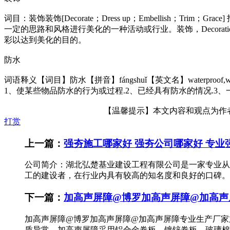
词目：装饰装饰[Decorate；Dress up；Embellis
一定的思路和风格进行美化的一种活动或行业。装饰，Decora
彩以达到美化的目的。
防水
词语释义【词目】防水【拼音】fángshuǐ【英文名】waterpro
1、使某些物品防水的行为或过程.2、已经具有防水的情况.3
【温馨提示】本文内容和观点为作者所
打赏
上一篇：
强夯施工哪家好 强夯公司哪家好 专业强夯施工
公司简介：湖北弘楚基业建设工程有限公司是一家专业从事强
工的建设者，在行业内具有较高的知名度和良好的口碑。公
下一篇：
加高声屏障@博罗加高声屏障@加高声
加高声屏障@博罗加高声屏障@加高声屏障专业生产厂家
质异常。加高声屏障采用铝合金卷板、镀锌卷板、玻璃棉、