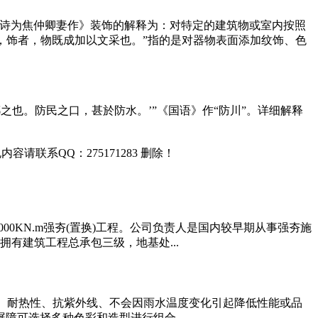
《玉台新咏·古诗为焦仲卿妻作》装饰的解释为：对特定的建筑物或室内按照
，藏也，饰者，物既成加以文采也。”指的是对器物表面添加纹饰、色
公曰：‘是鄣之也。防民之口，甚於防水。’”《国语》作“防川”。详细解释
联系QQ：275171283 删除！
00KN.m强夯(置换)工程。公司负责人是国内较早期从事强夯施
有建筑工程总承包三级，地基处...
性、耐热性、抗紫外线、不会因雨水温度变化引起降低性能或品
障可选择多种色彩和造型进行组合，...