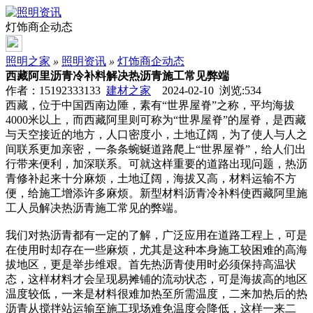
灯饰商企动态
照明之家
»
照明资讯
»
灯饰商企动态
西藏阿里沥青冷补料解决热沥青施工常见弊端
作者：15192333133
建材之家
2024-02-10 浏览:
534
西藏，位于中国西南边陲，素有“世界屋脊”之称，平均海拔
4000米以上，而西藏阿里则可称为“世界屋脊”的屋脊，是西藏
与天空接近的地方，人口密度小，土地辽阔，为了使人与人之
间联系更加亲密，一条条蜿蜒道路爬上“世界屋脊”，给人们出
行带来便利，加深联系。可就这样重要的道路出现问题，热沥
青修补起来十分麻烦，土地辽阔，海拔又高，材料运输不方
便，给施工增添许多麻烦。新型材料沥青冷补料使西藏阿里施
工人员解决热沥青施工常见的弊端。
我们对热沥青都有一定的了解，广泛应用在道路工程上，可是
在使用时却存在一些麻烦，尤其是这种本身施工较困难的高海
拔地区，更是举步维艰。首先热沥青使用时必须保持高温状
态，这样材料才会呈现易摊铺的流动状态，可是海拔高的地区
温度较低，一来是材料很难加热至所需温度，二来加热后的热
沥青从搅拌站运输至施工现场难免温度会降低，这样一来二