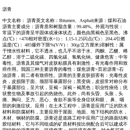
沥青
中文名称： 沥青英文名称：Bitumen、Asphalt来源：煤和石油
沥青主要成分：沥青质和树脂含量：99.48%。外观与性状：
常温下的沥青呈半固体或液体状态，颜色由黑褐色至黑色。沸
点(℃)：<470相对密度(水=1)： 1.15-1.25闪点(℃)： 204.4引燃
温度(℃)： 485爆炸下限%(V/V)： 30(g/立方厘米)溶解性：属
于憎水性材料，它不透水，也几乎不溶于水、丙酮、乙醚、稀
乙醇，溶于二硫化碳、四氯化碳、氢氧化钠。健康危害：中等
毒性。沥青及其烟气对皮肤粘膜具有刺激性，有光毒作用和致
癌作用。我国三种主要沥青的毒性：煤焦沥青>页岩沥青>石
油沥青，前二者有致癌性。沥青的主要皮肤损害有：光毒性皮
炎，皮损限于面、颈部等暴露部分；黑变病，皮损常对称分布
于暴露部位，呈片状，呈褐－深褐－褐黑色；职业性痤疮；疣
状赘生物及事故引起的热烧伤。此外，尚有头昏、头胀，头
痛、胸闷、乏力、恶心、食欲不振等全身症状和眼 、鼻、咽
部的刺激症状。应用：在土木工程中，沥青是应用广泛的防水
材料和防腐材料，主要应用于屋面、地面、地下结构的防水，
木材、钢材的防腐。沥青还是道路工程中应用广泛的路面结构
胶结材料，它与不同组成的矿质材料按比例配合后可以建成不