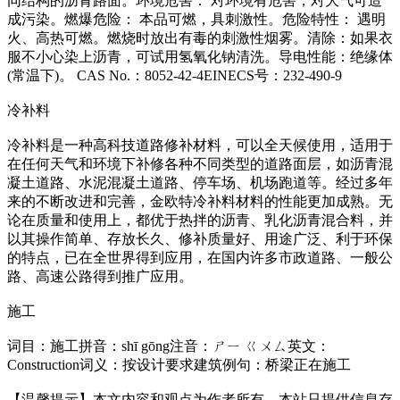
同结构的沥青路面。环境危害： 对环境有危害，对大气可造
成污染。燃爆危险： 本品可燃，具刺激性。危险特性： 遇明
火、高热可燃。燃烧时放出有毒的刺激性烟雾。清除：如果衣
服不小心染上沥青，可试用氢氧化钠清洗。导电性能：绝缘体
(常温下)。 CAS No.：8052-42-4EINECS号：232-490-9
冷补料
冷补料是一种高科技道路修补材料，可以全天候使用，适用于
在任何天气和环境下补修各种不同类型的道路面层，如沥青混
凝土道路、水泥混凝土道路、停车场、机场跑道等。经过多年
来的不断改进和完善，金欧特冷补料材料的性能更加成熟。无
论在质量和使用上，都优于热拌的沥青、乳化沥青混合料，并
以其操作简单、存放长久、修补质量好、用途广泛、利于环保
的特点，已在全世界得到应用，在国内许多市政道路、一般公
路、高速公路得到推广应用。
施工
词目：施工拼音：shī gōng注音：ㄕㄧ ㄍㄨㄙ英文：
Construction词义：按设计要求建筑例句：桥梁正在施工
【温馨提示】本文内容和观点为作者所有，本站只提供信息存