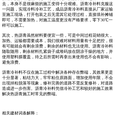
去，本身不是很麻烦的施工变得十分艰难。沥青冷补料克服这
一问题，实现冷料冷补工艺，成品沥青冷补料直接从厂家运输
至施工现场，打开包装之后无需其它处理过程，直接填补摊铺
即可，不需要加热，对施工温度更没有严格要求，零下30℃一
样可以施工。
其次，热沥青虽然材料要便宜一些，可是中间过程花销很大，
加热、运输都需要成本，我们很难对材料用量有十足把控，很
有可能就会有剩余浪费，剩余的材料也无法使用。沥青冷补料
随取随用，剩余材料扎紧袋子成堆码放在阴凉干燥的地方，并
使用塑料膜覆盖，待之后所需时再拿出来使用也不会有影响，
避免浪费。
沥青冷补料不仅在施工过程中解决各种存在弊端，其效果更是
十分显著，粘结力大，牢牢粘住原路面，增加使用年限，不会
出现掉粒脱落等现象，修补完善的道路不需反复修补，对道路
造成进一步伤害。沥青冷补料凭借冷补工艺和较好的施工效果
解决热沥青施工时常见的弊端。
相关建材词条解释：