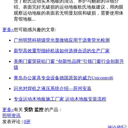
含了欧氏运动实木地板的清洁、养护与翻新的详细介
绍。表面完好无破损的运动地板欧氏地板建议，用肉眼
观察运动地板的表面若无明显划痕和破损，需要使用体
育馆地板...
更多»
您可能感兴趣的文章:
广州明慧科研级荧光显微镜应用于沥青荧光检测
新型高效重型细碎机该如何选择合适的生产厂家
美阁门窗荣获铝门窗 “创新性品牌”引领门窗行业创新升
级
青岛办公家具专业设备德国原装的威力Unicontrol6
闪光对焊机之液压系统介绍—苏州安嘉
专业运动木地板施工厂家 运动木地板安装流程
更多»
有关
安防 监控
的产品：
照明资讯
发表评论 |
0评
评论登陆