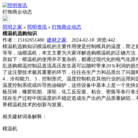
灯饰商企动态
照明之家
»
照明资讯
»
灯饰商企动态
模温机选购知识
作者：15162651480
建材之家
2024-02-18 浏览:
442
模温机选购知识模温机的主要作用便是控制模具的温度，而之
等等，油模温机，本文主要为大家详解选购模温机的正确方法
容如下：模温机的使用并不复杂的，都通过现代化的电气化原
乱选购模温控制品直流高压发生器可以随时带来20％利润的
了这注塑技术极其重要的环节，往往在生产力和品质出了问题时
4．冷却能力。5．控制形式。温度控制机在其他行业的运用则
温度控制系统或叫导热油锅炉，这些设备中基本上是一个先快
板压铸，橡胶轮胎、滚轮，化工反应釜、粘合、密炼等各行各
现在生产过程中因温度的不稳定造成生产出的产品质量缺陷，
界模温机技术的创新与发展。
相关建材词条解释：
模温机