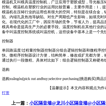
模温机又叫模具温度控制机，广泛应用于塑胶成型，导光板压
控制。模温机在塑胶行业的运用比较普遍，主要作用是：1，提
模温机在压铸行业的运用也有很大的空间，特别是在镁合金，
陷、内缩孔及热泡等缺陷。对生产周期也产生影响，如填充时
化。在现代化的工厂中，因应市场的竞争，节省人力，提高品
模具寿命是提高生产力的必要手段。温度控制机在其他行业的
备中叫温度控制系统或叫温控机，这些设备中基本上是一个先
控制器
单回路温度/过程量控制器控制器分组合逻辑控制器和微程序
快。微程序控制器设计方便，结构简单，修改或扩充都方便，
通过执行一段微程。具体对比如下：组合逻辑控制器又称硬布
选购
选购xuǎngòu[pick out andbuy;selective purch
【温馨提示】本文内容和观点为作者所
打赏
上一篇：
小区隔音墙@龙川小区隔音墙@小区隔