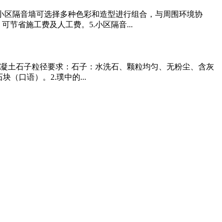
观：小区隔音墙可选择多种色彩和造型进行组合，与周围环境协
节省施工费及人工费。5.小区隔音...
凝土石子粒径要求：石子：水洗石、颗粒均匀、无粉尘、含灰
石块（口语）。2.璞中的...