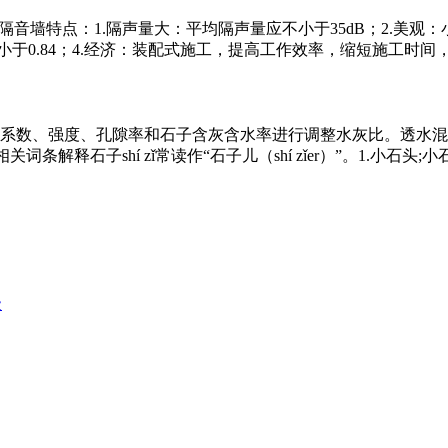
音墙特点：1.隔声量大：平均隔声量应不小于35dB；2.美
于0.84；4.经济：装配式施工，提高工作效率，缩短施工时间，可
系数、强度、孔隙率和石子含灰含水率进行调整水灰比。透水混
条解释石子shí zǐ常读作“石子儿（shí zǐer）”。1.小石头;小
级