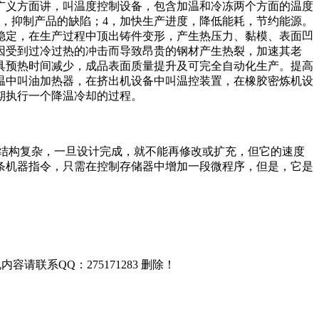
广义方面讲，叫温度控制设备，包含加温和冷冻两个方面的温度
观，抑制产品的缺陷；4，加快生产进度，降低能耗，节约能源。
稳定，在生产过程中顶出铸件变形，产生热压力、黏模、表面凹
因受到过冷过热的冲击而导致昂贵的钢材产生热裂，加速其老
具预热时间减少，成品表面质量提升及可完全自动化生产。提高
温中叫油加热器，在挤出机设备中叫温控装置，在橡胶密炼机设
期执行一个降温冷却的过程。
结构复杂，一旦设计完成，就不能再修改或扩充，但它的速度
条机器指令，只需在控制存储器中增加一段微程序，但是，它是
联系QQ：275171283 删除！