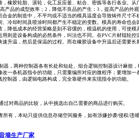
铸，橡胶轮胎、滚轮，化工反应釜、粘合、密炼等各行各业。从
高产品的成型效率；2，降低不良品的产生；3，提高产品的外
铝合金的制造中，不平均或不适当的模具温度会导致铸件尺寸不
间、冷却时间及喷涂时间都产生不稳定的变数。模具的寿命也会
质，降低成本的经营策略是刻不容缓的，模温机的使用，可使模
运用则是设备构成的必然条件，叫法也不同。在PVC片材辊轮控
快速升温，然后是保温的过程。而在橡胶设备中升温后还需要长
控制器，两种控制器各有长处和短处。组合逻辑控制器设计麻烦，
修改一条机器指令的功能，只需重编所对应的微程序；要增加一
线控制器，由逻辑电路构成，完全靠硬件来实现指令的功能。
asing]挑选购买[商品]通过对商品的比较，从中挑选出自己需要的商品进行购买。
有，本站只提供信息存储空间服务，如有涉嫌抄袭/侵权/违规内容请
音墙生产厂家