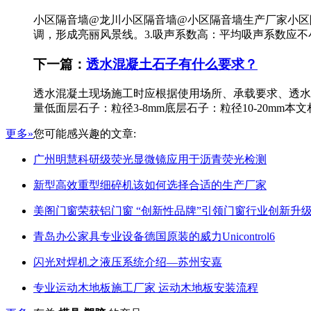
小区隔音墙@龙川小区隔音墙@小区隔音墙生产厂家小区隔
调，形成亮丽风景线。3.吸声系数高：平均吸声系数应不小
下一篇：
透水混凝土石子有什么要求？
透水混凝土现场施工时应根据使用场所、承载要求、透水
量低面层石子：粒径3-8mm底层石子：粒径10-20mm本文相关词
更多»
您可能感兴趣的文章:
广州明慧科研级荧光显微镜应用于沥青荧光检测
新型高效重型细碎机该如何选择合适的生产厂家
美阁门窗荣获铝门窗 “创新性品牌”引领门窗行业创新升
青岛办公家具专业设备德国原装的威力Unicontrol6
闪光对焊机之液压系统介绍—苏州安嘉
专业运动木地板施工厂家 运动木地板安装流程