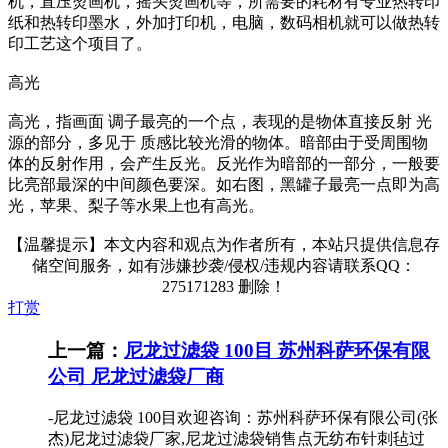
机，直压烫画机，摇头烫画机等，所需要的耗材有专业热转印
纸和热转印墨水，外加打印机，电脑，数码相机就可以做热转
印工艺这个项目了。
高光
高光，指画面 调子最亮的一个点，表现的是物体直接反射 光
源的部分，多见于 质感比较光滑的物体。暗部由于受周围物
体的反射作用，会产生反光。反光作为暗部的一部分，一般要
比亮部最深的中间颜色要深。如右图，黑罐子最亮一点即为高
光，苹果、梨子等水果上也有高光。
【温馨提示】本文内容和观点为作者所有，本站只提供信息存
储空间服务，如有涉嫌抄袭/侵权/违规内容请联系QQ：
275171283 删除！
打赏
上一篇：
尼龙过滤袋 100目 苏州科萨环保有限
公司 尼龙过滤袋厂商
-尼龙过滤袋 100目欢迎咨询：苏州科萨环保有限公司(张
杰)尼龙过滤袋厂家,尼龙过滤袋销售点无纺布针刺毡过