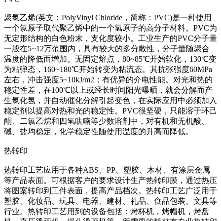
聚氯乙烯(英文：PolyVinyl Chloride，简称：PVC)是一种使用
一个氯原子取代聚乙烯中的一个氢原子的高分子材料。PVC为
无定形结构的白色粉末，支化度较小。工业生产的PVC分子量
一般在5~12万范围内，具有较大的多分散性，分子量随聚合
温度的降低而增加。无固定熔点，80~85℃开始软化，130℃变
为粘弹态，160~180℃开始转变为粘流态。其抗张强度60MPa
左右，冲击强度5~10kJ/m2；有优异的介电性能。对光和热的
稳定性差，在100℃以上或经长时间阳光曝晒，就会分解而产
生氯化氢，并自动催化分解引起变色，在实际应用中必须加入
稳定剂以提高对热和光的稳定性。PVC很坚硬，只能溶于环己
酮、二氯乙烷和四氢呋喃等少数溶剂中，对有机和无机酸、
碱、盐均稳定，化学稳定性随使用温度的升高而降低。
热转印
热转印工艺应用于各种ABS、PP、塑胶、木材、有涂层金属
等产品表面。可根据客户的要求设计生产热转印膜，通过热压
将图案转印到工件表面，提高产品档次。热转印工艺广泛用于
塑胶、化妆品、玩具、电器、建材、礼品、食品包装、文具等
行业。热转印工艺用到的设备包括：烤杯机，烤帽机，烤盘