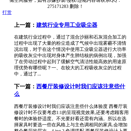
储空间服务，如有涉嫌抄袭/侵权/违规内容请联系QQ：
275171283 删除！
打赏
上一篇：
建筑行业专用工业吸尘器
在建筑行业过程中，通过了混合沙丽和石灰混合加工的
过程中出现了大量的粉尘造成了气候中出现雾霾不清情
况出现，对于在这个情况中使用工业吸尘器进行大功率
的吸收灰尘中出现对身体产生肺结核的病例出现，加强
了在劳动过程中起到了缓解空气清洁性能高效的用途原
理优势有哪些呢？一、在较大的工程吸收灰尘的过程
中，通过了...
下一篇：
西餐厅装修设计时我们应该注意些什
么
西餐厅装修设计时我们应该注意些什么体验度 西餐厅装
修设计时不仅要考虑1:1的呈现视觉效果,还要考虑顾客用
餐时的体验舒适度。不光要好看还需有内涵。所以在选
择家具时要选一些在风格上与主色调相同的家具,会增加
整个餐厅的层次。4.jpg 2,色调搭配 西餐厅装修设计上要