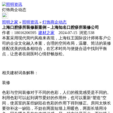
灯饰商企动态
照明之家
»
照明资讯
»
灯饰商企动态
上海口腔疹所装修新案例－上海知名口腔疹所装修公司
作者：18016206595
建材之家
2024-07-15 浏览:
538
本案采用现代简约风格来表现，上海钰王国际设计师将客户公
司的企业文化融入本案，合理的空间布局，温馨、简洁的装修
搭配优美的线条相结合，在艺术时尚与便捷合适中找到平衡
点，让患者在就医时心情舒畅放松。
相关建材词条解释：
装修
色彩与空间装修对于不同的色彩，人们的视觉感受是不同的。
利用色彩可以起到调节爱好的作用外，也可以重新“塑造”空
间，使居室的某些缺陷在色彩的作用下得到修正。房间太狭长
要弥补这一缺陷，不妨在两面短墙上用暖色，两面长墙用冷