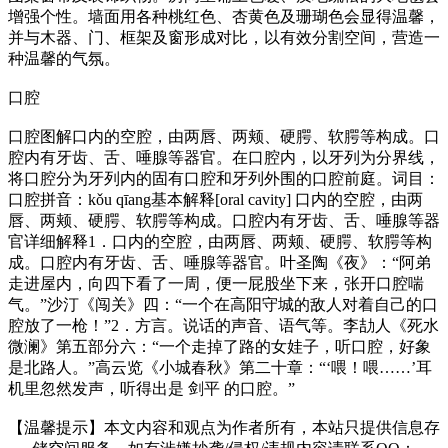
增强个性。墙面用各种桃红色、杏黄色及珊瑚色会显得温馨，
并与木器、门、框架及窗形成对比，以有效分割空间，营造一
种温馨的气氛。
口腔
口腔图解口内的空腔，由两唇、两颊、硬腭、软腭等构成。口
腔内有牙齿、舌、唾腺等器官。在口腔内，以牙列为分界线，
将口腔分为牙列内的固有口腔和牙列外围的口腔前庭。词目：
口腔拼音：kǒu qīang基本解释[oral cavity] 口内的空腔，由两
唇、两颊、硬腭、软腭等构成。口腔内有牙齿、舌、唾腺等器
官详细解释1．口内的空腔，由两唇、两颊、硬腭、软腭等构
成。口腔内有牙齿、舌、唾腺等器官。叶圣陶《夜》：“阿弟
走进屋内，向四下看了一周，便一屁股坐下来，张开口腔喘
气。”沙汀《闯关》四：“一个在高阳守城的敌人对着自己的口
腔放了一枪！”2．方言。说话的声音、语气等。李劼人《死水
微澜》第五部分六：“一个走掉了路的女娃子，听口腔，好象
是北路人。”高云览《小城春秋》第二十章：“‘喂！喂……’耳
机里忽然发声，听得出是 剑平 的口腔。”
【温馨提示】本文内容和观点为作者所有，本站只提供信息存