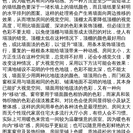
色，因为暖色具有向内移动感。另一种方法是至少一面短墙上
的墙纸颜色要深于一堵长墙上的墙纸颜色，而且墙纸要呈鲜明
的水平排列的图案。这样的处理将会产生将墙面向两边推移的
效果，从而增加房间的视觉空间。顶棚太高要降低顶棚的视觉
高度，可用比墙面温暖、深浓的色彩来装饰顶棚。但必须注意
色彩不要太暗，以免使顶棚与墙面形成太强烈的对比，使人有
塌顶的错觉。顶棚太低在这种情况下，顶棚的颜色最好用白
色，或比墙面淡的色彩，以“提升”墙顶。用条木装饰墙顶也
行，重复的一根根条木能给墙顶带来一种动感。房间太小，太
方正生活在这种空间里，总觉得不好用，还会令感觉欠佳，要
改变这种情况，扩大视觉空间，采用以下方法可能会有效果：
可满地铺设不花哨的中性色地毯，色彩不能太深，也不能太
浅，墙面至少用两种比地毯淡的颜色。墙顶用白色，而门框及
窗框采用与墙面相同的色彩。铺满地面不花哨的地毯，其本身
已能扩大视觉空间。墙面用较地毯淡的色彩，又有一种向
外“移动”感。窗帘要用于墙面颜色相协调的色彩，而家具和装
饰织物的色彩必须淡雅柔和。对比色会使房间显得较小及缺乏
整体感，这样的房间用单色的各种淡色是最理想的。房间太大
而无个性现代家居住宅大多流行大厅小房，有些人会不习惯。
实际上可用暖色来营造一间较为温馨惬意的居室。因为暖色有
向内“移动”感，房间似乎更贴近；也可以随意用色彩鲜艳的大
图案窗帘及装饰织物。房间里铺上色暖、质地疏松的大地毯会