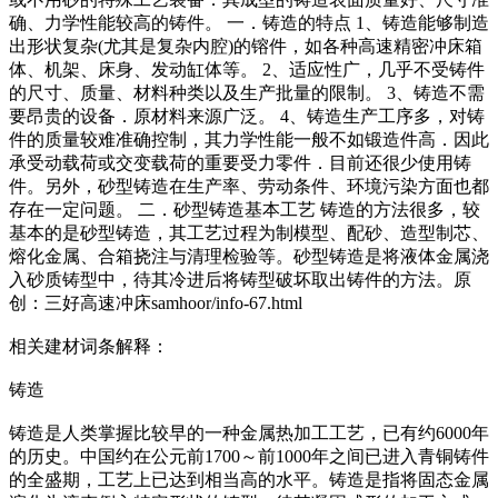
确、力学性能较高的铸件。 一．铸造的特点 1、铸造能够制造
出形状复杂(尤其是复杂内腔)的镕件，如各种高速精密冲床箱
体、机架、床身、发动缸体等。 2、适应性广，几乎不受铸件
的尺寸、质量、材料种类以及生产批量的限制。 3、铸造不需
要昂贵的设备．原材料来源广泛。 4、铸造生产工序多，对铸
件的质量较难准确控制，其力学性能一般不如锻造件高．因此
承受动载荷或交变载荷的重要受力零件．目前还很少使用铸
件。另外，砂型铸造在生产率、劳动条件、环境污染方面也都
存在一定问题。 二．砂型铸造基本工艺 铸造的方法很多，较
基本的是砂型铸造，其工艺过程为制模型、配砂、造型制芯、
熔化金属、合箱挠注与清理检验等。砂型铸造是将液体金属浇
入砂质铸型中，待其冷进后将铸型破坏取出铸件的方法。原
创：三好高速冲床samhoor/info-67.html
相关建材词条解释：
铸造
铸造是人类掌握比较早的一种金属热加工工艺，已有约6000年
的历史。中国约在公元前1700～前1000年之间已进入青铜铸件
的全盛期，工艺上已达到相当高的水平。铸造是指将固态金属