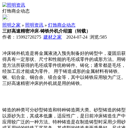
灯饰商企动态
照明之家
»
照明资讯
»
灯饰商企动态
三好高速精密冲床-铸铁外机介绍篇（转载）
作者：15992720275
建材之家
2024-07-24 浏览:
585
冲床铸外机造是将金属液浇入预先制备好的铸型中，凝固后获
得具有一定形状、尺寸和性能的毛坯或零件的成形方法。用铸
造方法所获得的毛坯或零件统称铸件。铸化；通常都是毛坯，
经加工后才能成为零件。 用于铸造成形的金属材料有铸铁、
钢、铝合金、铜合余、镁合金等，其中以铸铁应用较为广泛。
三好高速精密冲床的外机就是用的铸铁。
铸造的种类可分砂型铸造和特种铸造两大类。砂型铸造的铸型
以原砂为主，其成本低廉，适应性广，是日前冲床铸造生产中
应用较广泛的一种方法。特种铸造是在制造铸型时采用少用砂
或不用砂的特殊工艺装备．其成型的铸造表面质量好、尺寸准