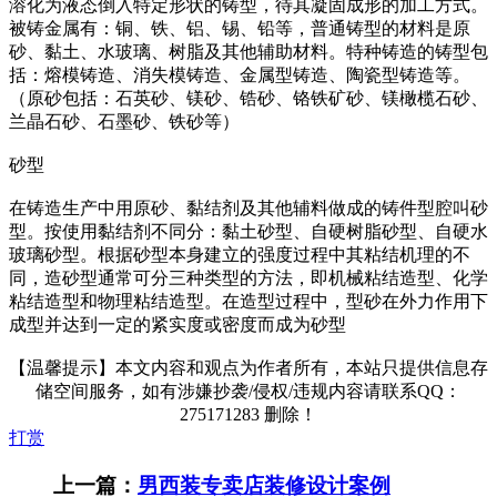
溶化为液态倒入特定形状的铸型，待其凝固成形的加工方式。
被铸金属有：铜、铁、铝、锡、铅等，普通铸型的材料是原
砂、黏土、水玻璃、树脂及其他辅助材料。特种铸造的铸型包
括：熔模铸造、消失模铸造、金属型铸造、陶瓷型铸造等。
（原砂包括：石英砂、镁砂、锆砂、铬铁矿砂、镁橄榄石砂、
兰晶石砂、石墨砂、铁砂等）
砂型
在铸造生产中用原砂、黏结剂及其他辅料做成的铸件型腔叫砂
型。按使用黏结剂不同分：黏土砂型、自硬树脂砂型、自硬水
玻璃砂型。根据砂型本身建立的强度过程中其粘结机理的不
同，造砂型通常可分三种类型的方法，即机械粘结造型、化学
粘结造型和物理粘结造型。在造型过程中，型砂在外力作用下
成型并达到一定的紧实度或密度而成为砂型
【温馨提示】本文内容和观点为作者所有，本站只提供信息存
储空间服务，如有涉嫌抄袭/侵权/违规内容请联系QQ：
275171283 删除！
打赏
上一篇：
男西装专卖店装修设计案例