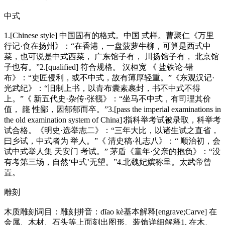
中式
1.[Chinese style] 中国固有的格式。中国 式样。曹聚仁《万里
行记·食在扬州》：“在香港，一盘菠萝牛柳，可算是西式中
菜，也可说是中式西菜， 广东馆子有， 川扬馆子有， 北京馆
子也有。”2.[qualified] 符合规格。 汉桓宽 《 盐铁论·错
布》：“吏匠侵利，或不中式，故有薄厚轻重。”《东观汉记·
光武纪》：“旧制上书，以青布囊素裹封，书不中式不得
上。”《 新五代史·杂传·张篯》：“坐马不中式，有司理其价
值， 籛 性鄙，因郁郁而卒。”3.[pass the imperial examinations in
the old examination system of China]∶指科举考试被录取，科举考
试合格。《明史·选举志二》：“三年大比，以诸生试之直省，
曰乡试，中式者为 举人。”《 清史稿·礼志八》：“ 顺治初，会
试中式举人集 天安门 考试。” 茅盾《童年·父亲的抱负》：“没
有考第三场，自然‘中式’无望。”4.北魏妃嫔称呈。太武帝曾
置。
雕刻
木质雕刻词目：雕刻拼音：dīao kè基本解释[engrave;Carve] 在
金属、木材、石头等上面刻出图形、装饰详细解释1. 在木、