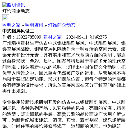
灯饰商企动态
照明之家
»
照明资讯
»
灯饰商企动态
中式铝屏风做工
作者：13922785099
建材之家
2024-09-11 浏览:
375
广州瑞榈建材生产仿古中式铝板雕刻屏风、中式雕刻屏风、铝
镂空屏风隔断、铜镂空屏风隔断作为一种灵活的空间元素、装
饰元素和设计元素，具有实用和艺术欣赏两方面的功能，能通
过自身形状、色彩、质地、图案等特质融于丰富多元的现代空
间环境，传达着新中式的意味，演绎出中国传统文化韵味，把
你带入情景之中。因此至今仍然被广泛的运用。尽管屏风不再
局限于某些固定功能、形式和摆放位置，但每个特定的环境都
会有特定的设计要求，所以放置屏风应在充分了解空间的础上
再作出规划。
专业采用较新技术研制开发的仿古中式铝板雕刻屏风、中式雕
刻屏风、多种系列产品，以它独特的风格，亮丽的光泽，精美
的造型，舒适细腻的手感，高贵典雅的品位而被广大用户所认
可，为新世纪城市建筑、酒店、宾馆、豪华别墅、娱乐场所装
饰、时尚住宅的装饰装修整添了一道靓丽的风景。也为建筑