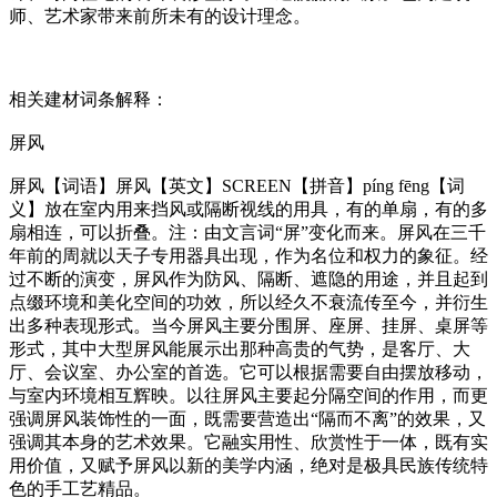
师、艺术家带来前所未有的设计理念。
相关建材词条解释：
屏风
屏风【词语】屏风【英文】SCREEN【拼音】píng fēng【词
义】放在室内用来挡风或隔断视线的用具，有的单扇，有的多
扇相连，可以折叠。注：由文言词“屏”变化而来。屏风在三千
年前的周就以天子专用器具出现，作为名位和权力的象征。经
过不断的演变，屏风作为防风、隔断、遮隐的用途，并且起到
点缀环境和美化空间的功效，所以经久不衰流传至今，并衍生
出多种表现形式。当今屏风主要分围屏、座屏、挂屏、桌屏等
形式，其中大型屏风能展示出那种高贵的气势，是客厅、大
厅、会议室、办公室的首选。它可以根据需要自由摆放移动，
与室内环境相互辉映。以往屏风主要起分隔空间的作用，而更
强调屏风装饰性的一面，既需要营造出“隔而不离”的效果，又
强调其本身的艺术效果。它融实用性、欣赏性于一体，既有实
用价值，又赋予屏风以新的美学内涵，绝对是极具民族传统特
色的手工艺精品。