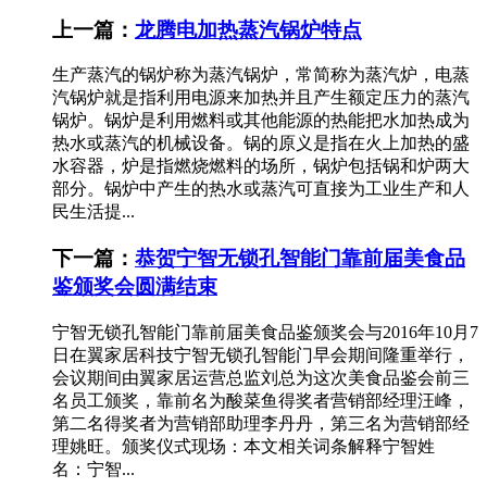
上一篇：
龙腾电加热蒸汽锅炉特点
生产蒸汽的锅炉称为蒸汽锅炉，常简称为蒸汽炉，电蒸
汽锅炉就是指利用电源来加热并且产生额定压力的蒸汽
锅炉。锅炉是利用燃料或其他能源的热能把水加热成为
热水或蒸汽的机械设备。锅的原义是指在火上加热的盛
水容器，炉是指燃烧燃料的场所，锅炉包括锅和炉两大
部分。锅炉中产生的热水或蒸汽可直接为工业生产和人
民生活提...
下一篇：
恭贺宁智无锁孔智能门靠前届美食品
鉴颁奖会圆满结束
宁智无锁孔智能门靠前届美食品鉴颁奖会与2016年10月7
日在翼家居科技宁智无锁孔智能门早会期间隆重举行，
会议期间由翼家居运营总监刘总为这次美食品鉴会前三
名员工颁奖，靠前名为酸菜鱼得奖者营销部经理汪峰，
第二名得奖者为营销部助理李丹丹，第三名为营销部经
理姚旺。颁奖仪式现场：本文相关词条解释宁智姓
名：宁智...