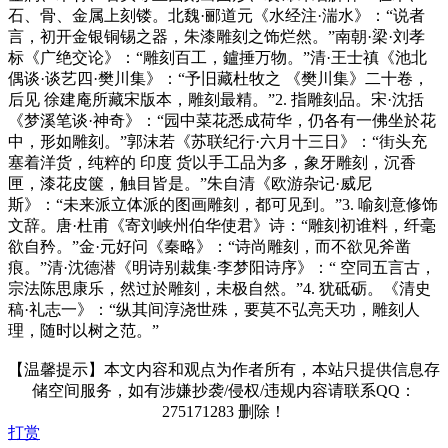
石、骨、金属上刻镂。北魏·郦道元《水经注·湍水》：“说者
言，初开金银铜锡之器，朱漆雕刻之饰烂然。”南朝·梁·刘孝
标《广绝交论》：“雕刻百工，鑪捶万物。”清·王士禛《池北
偶谈·谈艺四·樊川集》：“予旧藏杜牧之 《樊川集》二十卷，
后见 徐建庵所藏宋版本，雕刻最精。”2. 指雕刻品。宋·沈括
《梦溪笔谈·神奇》：“园中菜花悉成荷华，仍各有一佛坐於花
中，形如雕刻。”郭沫若《苏联纪行·六月十三日》：“街头充
塞着洋货，纯粹的 印度 货以手工品为多，象牙雕刻，沉香
匣，漆花皮箧，触目皆是。”朱自清《欧游杂记·威尼
斯》：“未来派立体派的图画雕刻，都可见到。”3. 喻刻意修饰
文辞。唐·杜甫《寄刘峡州伯华使君》诗：“雕刻初谁料，纤毫
欲自矜。”金·元好问《秦略》：“诗尚雕刻，而不欲见斧凿
痕。”清·沈德潜《明诗别裁集·李梦阳诗序》：“ 空同五言古，
宗法陈思康乐，然过於雕刻，未极自然。”4. 犹砥砺。《清史
稿·礼志一》：“纵其间淳浇世殊，要莫不弘亮天功，雕刻人
理，随时以树之范。”
【温馨提示】本文内容和观点为作者所有，本站只提供信息存
储空间服务，如有涉嫌抄袭/侵权/违规内容请联系QQ：
275171283 删除！
打赏