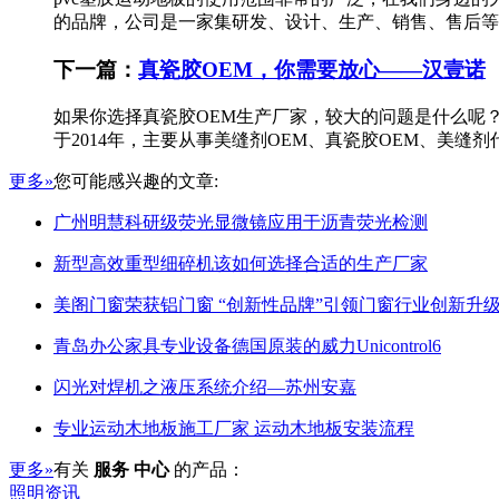
的品牌，公司是一家集研发、设计、生产、销售、售后等
下一篇：
真瓷胶OEM，你需要放心——汉壹诺
如果你选择真瓷胶OEM生产厂家，较大的问题是什么呢
于2014年，主要从事美缝剂OEM、真瓷胶OEM、美缝
更多»
您可能感兴趣的文章:
广州明慧科研级荧光显微镜应用于沥青荧光检测
新型高效重型细碎机该如何选择合适的生产厂家
美阁门窗荣获铝门窗 “创新性品牌”引领门窗行业创新升
青岛办公家具专业设备德国原装的威力Unicontrol6
闪光对焊机之液压系统介绍—苏州安嘉
专业运动木地板施工厂家 运动木地板安装流程
更多»
有关
服务 中心
的产品：
照明资讯