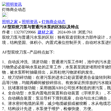
灯饰商企动态
照明之家
»
照明资讯
»
灯饰商企动态
AF型双绞刀泵与普通污水泵的区别以及特点
作者：13270729966
建材之家
2024-09-18 浏览:
761
双绞刀泵与普通污水泵的区别：独有双道切割水力部件设计，
境，结构坚固、体积小。内置式液位控制开关，自动对水泵进
AF型双绞刀泵--产品特点如下:
1、自动反冲洗、清淤功能：普通潜污泵工作时，池中的污水
污物势必必影响水泵处的正常工作，水泵甚至因淤堵而经常烧
物，被水泵即时抽吸排出，从而杜绝污物淤积的发生。
2、绞刀切碎功能：在潜污泵的进水口处设置硬质合金旋转到
品等污物，均能再瞬间被铰碎排出。有效保证所排放的污水能
3、抗堵塞排放功能：采用德国ABS公司技术制造的潜污泵，
4、全自动型：水泵内置电控装置和自动装置（浮球开关），
5、自动耦合装置：泵沿导杆下滑到底座，自动与出水口耦合
6、潜水密封电缆的采用，减少电缆破损或被绞断，水从电缆
7、结构设计先进，水泵便于维护，检修快捷、方便。