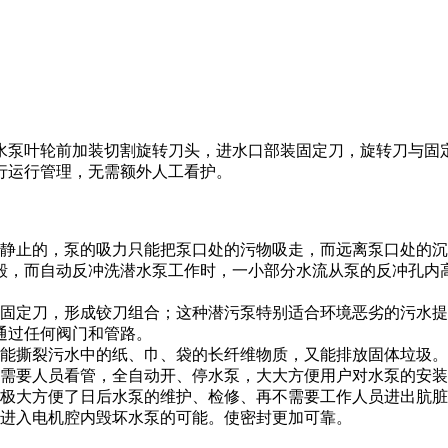
水泵叶轮前加装切割旋转刀头，进水口部装固定刀，旋转刀与固
行运行管理，无需额外人工看护。
是静止的，泵的吸力只能把泵口处的污物吸走，而远离泵口处的
毁，而自动反冲洗潜水泵工作时，一小部分水流从泵的反冲孔内
和固定刀，形成铰刀组合；这种潜污泵特别适合环境恶劣的污水
通过任何阀门和管路。
既能撕裂污水中的纸、巾、袋的长纤维物质，又能排放固体垃圾。
不需要人员看管，全自动开、停水泵，大大方便用户对水泵的安
，极大方便了日后水泵的维护、检修、再不需要工作人员进出肮
芯进入电机腔内毁坏水泵的可能。使密封更加可靠。