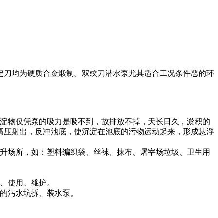
定刀均为硬质合金煅制。双绞刀潜水泵尤其适合工况条件恶的环
沉淀物仅凭泵的吸力是吸不到，故排放不掉，天长日久，淤积的
高压射出，反冲池底，使沉淀在池底的污物运动起来，形成悬浮
提升场所，如：塑料编织袋、丝袜、抹布、屠宰场垃圾、卫生用
装、使用、维护。
脏的污水坑拆、装水泵。