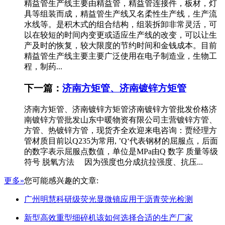
精益管生产线主要由精益管，精益管连接件，板材，灯
具等组装而成，精益管生产线又名柔性生产线，生产流
水线等。是积木式的组合结构，组装拆卸非常灵活，可
以在较短的时间内变更或适应生产线的改变，可以让生
产及时的恢复，较大限度的节约时间和金钱成本。目前
精益管生产线主要主要广泛使用在电子制造业，生物工
程，制药...
下一篇：
济南方矩管、济南镀锌方矩管
济南方矩管、济南镀锌方矩管济南镀锌方管批发价格济
南镀锌方管批发山东中暖物资有限公司主营镀锌方管、
方管、热镀锌方管，现货齐全欢迎来电咨询：贾经理方
管材质目前以Q235为常用, ’Q‘代表钢材的屈服点，后面
的数字表示屈服点数值，单位是MPa由Q 数字 质量等级
符号 脱氧方法 因为强度也分成抗拉强度、抗压...
更多»
您可能感兴趣的文章:
广州明慧科研级荧光显微镜应用于沥青荧光检测
新型高效重型细碎机该如何选择合适的生产厂家