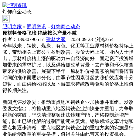
灯饰商企动态
照明之家
»
照明资讯
»
灯饰商企动态
原材料价格飞涨 绝缘接头产量不减
作者：13930796617
建材之家
2024-09-23 浏览:
654
今年以来，钢铁、煤炭、有色、化工等工业原材料价格持续上
涨，带动相关上市公司盈利改善、股价大幅上涨。业内人士指
出，原材料价格上涨的驱动力来自经济向好、固定资产投资增
加带来的需求扩张，以及供给侧改革背景下去产能和环保核查
带来的供给改善。展望下半年，原材料价格普涨的局面将随着
时间的推移而逐步分化，由季节性因素引起的涨价效应将十分
短暂，而由供给收缩以及下游需求持续改善驱动的价格上涨值
得长期关注。
新闻点评发改委：推动重点地区钢铁企业加快兼并重组。发改
委发文指出，将推动重点地区钢铁企业加快兼并重组，力争取
得新的突破，坚决清理整顿违法违规产能，严格控制新增产
能，防止已经化解的过剩产能死灰复燃。钢铁领域改革计划和
重点将逐步清晰，重点地区的钢铁企业的重组方案的实施是行
业供给侧改革的重要举措，值得关注由此带来的投资机会。