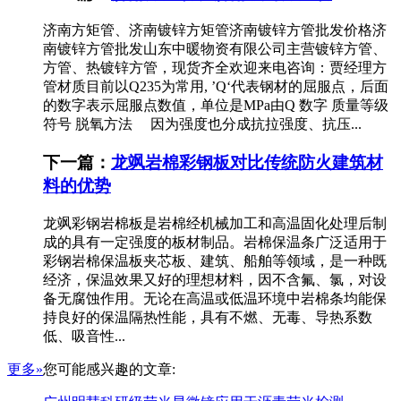
济南方矩管、济南镀锌方矩管济南镀锌方管批发价格济
南镀锌方管批发山东中暖物资有限公司主营镀锌方管、
方管、热镀锌方管，现货齐全欢迎来电咨询：贾经理方
管材质目前以Q235为常用, ’Q‘代表钢材的屈服点，后面
的数字表示屈服点数值，单位是MPa由Q 数字 质量等级
符号 脱氧方法 因为强度也分成抗拉强度、抗压...
下一篇：
龙飒岩棉彩钢板对比传统防火建筑材
料的优势
龙飒彩钢岩棉板是岩棉经机械加工和高温固化处理后制
成的具有一定强度的板材制品。岩棉保温条广泛适用于
彩钢岩棉保温板夹芯板、建筑、船舶等领域，是一种既
经济，保温效果又好的理想材料，因不含氟、氯，对设
备无腐蚀作用。无论在高温或低温环境中岩棉条均能保
持良好的保温隔热性能，具有不燃、无毒、导热系数
低、吸音性...
更多»
您可能感兴趣的文章: