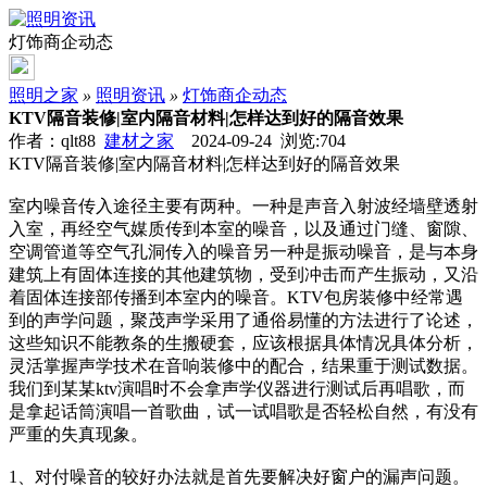
灯饰商企动态
照明之家
»
照明资讯
»
灯饰商企动态
KTV隔音装修|室内隔音材料|怎样达到好的隔音效果
作者：qlt88
建材之家
2024-09-24 浏览:
704
KTV隔音装修|室内隔音材料|怎样达到好的隔音效果
室内噪音传入途径主要有两种。一种是声音入射波经墙壁透射
入室，再经空气媒质传到本室的噪音，以及通过门缝、窗隙、
空调管道等空气孔洞传入的噪音另一种是振动噪音，是与本身
建筑上有固体连接的其他建筑物，受到冲击而产生振动，又沿
着固体连接部传播到本室内的噪音。KTV包房装修中经常遇
到的声学问题，聚茂声学采用了通俗易懂的方法进行了论述，
这些知识不能教条的生搬硬套，应该根据具体情况具体分析，
灵活掌握声学技术在音响装修中的配合，结果重于测试数据。
我们到某某ktv演唱时不会拿声学仪器进行测试后再唱歌，而
是拿起话筒演唱一首歌曲，试一试唱歌是否轻松自然，有没有
严重的失真现象。
1、对付噪音的较好办法就是首先要解决好窗户的漏声问题。