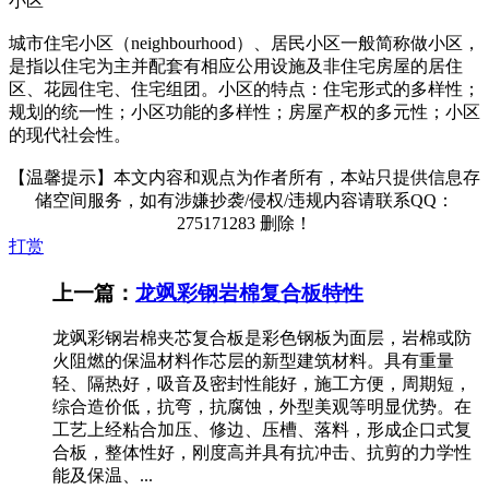
小区
城市住宅小区（neighbourhood）、居民小区一般简称做小区，
是指以住宅为主并配套有相应公用设施及非住宅房屋的居住
区、花园住宅、住宅组团。小区的特点：住宅形式的多样性；
规划的统一性；小区功能的多样性；房屋产权的多元性；小区
的现代社会性。
【温馨提示】本文内容和观点为作者所有，本站只提供信息存
储空间服务，如有涉嫌抄袭/侵权/违规内容请联系QQ：
275171283 删除！
打赏
上一篇：
龙飒彩钢岩棉复合板特性
龙飒彩钢岩棉夹芯复合板是彩色钢板为面层，岩棉或防
火阻燃的保温材料作芯层的新型建筑材料。具有重量
轻、隔热好，吸音及密封性能好，施工方便，周期短，
综合造价低，抗弯，抗腐蚀，外型美观等明显优势。在
工艺上经粘合加压、修边、压槽、落料，形成企口式复
合板，整体性好，刚度高并具有抗冲击、抗剪的力学性
能及保温、...