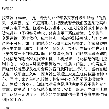
报警器
报警器（alarm) ，是一种为防止或预防某事件发生所造成的后
果，以声音、光、气压等形式来提醒或警示我们应当采取某种
行动的电子产品。随着科技的进步，机械式报警器越来越多地
被先进的电子报警器替代，普遍应用于系统故障、安全防范、
交通运输、医疗救护、应急救灾、感应检测等领域，与社会生
产密不可分。如：门磁感应器和煤气感应报警器。⑴家庭盗贼
侵入主要是门和窗，门盗的比例又大于窗盗。在每个住户大门
上安装有一个门磁感应器。如有盗匪撬门，门磁感应器会即刻
将此信息传输给家庭报警主机，主机报警，将此信息传输到控
制中心，中心会立即显示报警地点、性质（门盗）。⑵窗盗采
用红外线感应探头在每套房的窗口及阳台进行布防，当有盗贼
从窗口或阳台进入时，探测器立即通过家庭主机传输至控制中
心。同时，家庭主机也报警，控制中心会立即显示出报警地
点、性质（窗盗）。⑶煤气泄漏也是现代家庭不得不防的安全
措施，这里采用了煤气感应报警器，安装于厨房。当煤气泄漏
时，达到一定浓度后，感应器立即将此信号通过家庭主机传输
到报警中心。