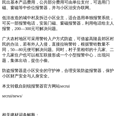
民出基本产品费用，公共部分费用可由单位支付，可选用门
磁、窗磁等中价位报警器，并与小区治安办联网。
低洼改造的城中村及拆迁小区业主，适合选用单独报警系统，
可买一部报警电话，安装门磁、窗磁报警器，利用电话给主人
报警，200—300元可解决问题。
广大农村地区可采用警铃入户方式防盗，可借鉴高陵县郊区村
民的办法，若有外人入侵，直接拉响警铃，根据警铃数量不
同，50—80元便可解决问题。同时，村子里相邻的十几家、二
十几家住户也可以相互联接形成一个小型报警中心，出现问
题，集体出动，捉住小偷。
防盗报警器是小区安全的守护神，合理安装防盗报警器，保护
小区财产安全与人身安全。
本文转载自刻锐报警器官方网站secrui
secrui/news/
相关建材词条解释：