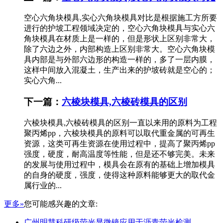
空心六角块模具,实心六角块模具对比是根据施工方所要
进行的护坡工程领域决定的，空心六角块模具与实心六
角块模具在材质上是一样的，但是形状上区别非常大，
除了六边之外，内部构造上区别非常大。空心六角块模
具内部是与外部六边形的构造一样的，多了一层内膜，
这样中间放入混凝土，生产出来的护坡砖就是空心的；
实心六角...
下一篇：
六棱块模具,六棱砖模具的区别
六棱块模具,六棱砖模具的区别一直以来用的原料为工程
聚丙烯pp，六棱块模具的原料可以取代重金属的可再生
资源，这类可再生资源在使用过程中，提高了聚丙烯pp
强度，硬度，耐高温度等性能，但是还不够完美。未来
的发展与使用过程中，模具会在原有的基础上增加模具
的自身的硬度，强度，使得这种原料能够更大的取代金
属行业的...
更多»
您可能感兴趣的文章:
广州明慧科研级荧光显微镜应用于沥青荧光检测