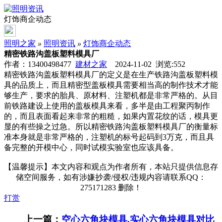
灯饰商企动态
照明之家
»
照明资讯
»
灯饰商企动态
精密铁路沟盖板塑料模具厂
作者：13400498477
建材之家
2024-11-02 浏览:
552
精密铁路沟盖板塑料模具厂的定义是在生产铁路沟盖板塑料模
具的品质上，而且精密型盖板模具需要相当高的制作技术才能
够生产，要求的胎具、原材料、注塑机都是非常严格的。从目
前铁路建设上使用的盖板模具来看，多半是由工程聚丙制作
的，而且表面看起来非常的粗糙，如果内置花纹的话，模具更
显的有些操之过急。所以精密铁路沟盖板塑料模具厂的衡量标
准本身就是非常严格的，注塑机的标号起码到3万克，而且具
备完整的开模中心，同时试模实验室也应该具备。
【温馨提示】本文内容和观点为作者所有，本站只提供信息存
储空间服务，如有涉嫌抄袭/侵权/违规内容请联系QQ：
275171283 删除！
打赏
上一篇：
空心六角块模具,实心六角块模具对比