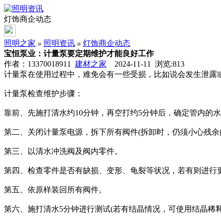
灯饰商企动态
照明之家
»
照明资讯
»
灯饰商企动态
宝恒泵业：计量泵要定期维护才能良好工作
作者：13370018911
建材之家
2024-11-11 浏览:
813
计量泵在使用过程中，难免会有一些受损，比如说会发生泄露
计量泵检查维护步骤：
靠前、先施打清水约10分钟，再空打约5分钟后，确定管内的
第二、关闭计量泵电源，拆下所有阀件(拆卸时，仍须小心残余
第三、以清水冲洗阀及阀内零件。
第四、检查零件是否有缺损、变形、龟裂等状况，若有则进行
第五、依原样装回所有阀件。
第六、施打清水5分钟进行测试(若有结晶情况，可使用结晶稀释