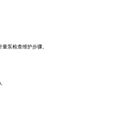
计量泵检查维护步骤。
)。