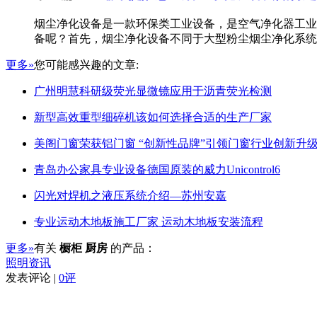
烟尘净化设备是一款环保类工业设备，是空气净化器工业
备呢？首先，烟尘净化设备不同于大型粉尘烟尘净化系统
更多»
您可能感兴趣的文章:
广州明慧科研级荧光显微镜应用于沥青荧光检测
新型高效重型细碎机该如何选择合适的生产厂家
美阁门窗荣获铝门窗 “创新性品牌”引领门窗行业创新升
青岛办公家具专业设备德国原装的威力Unicontrol6
闪光对焊机之液压系统介绍—苏州安嘉
专业运动木地板施工厂家 运动木地板安装流程
更多»
有关
橱柜 厨房
的产品：
照明资讯
发表评论 |
0评