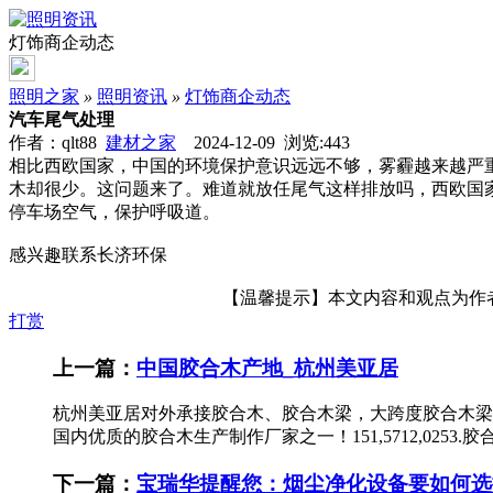
灯饰商企动态
照明之家
»
照明资讯
»
灯饰商企动态
汽车尾气处理
作者：qlt88
建材之家
2024-12-09 浏览:
443
相比西欧国家，中国的环境保护意识远远不够，雾霾越来越严
木却很少。这问题来了。难道就放任尾气这样排放吗，西欧国
停车场空气，保护呼吸道。
感兴趣联系长济环保
【温馨提示】本文内容和观点为作者所
打赏
上一篇：
中国胶合木产地_杭州美亚居
杭州美亚居对外承接胶合木、胶合木梁，大跨度胶合木梁
国内优质的胶合木生产制作厂家之一！151,5712,02
下一篇：
宝瑞华提醒您：烟尘净化设备要如何选