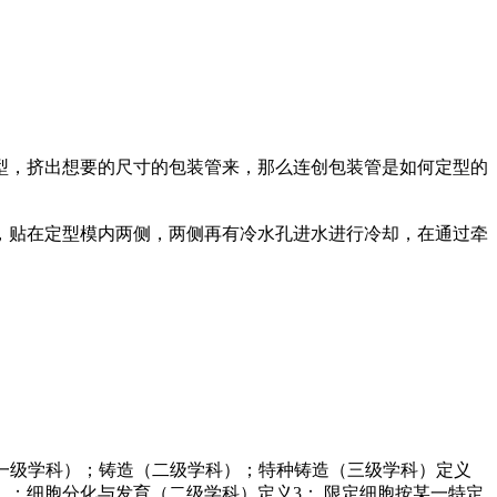
型，挤出想要的尺寸的包装管来，那么连创包装管是如何定型的
，贴在定型模内两侧，两侧再有冷水孔进水进行冷却，在通过牵
机械工程（一级学科）；铸造（二级学科）；特种铸造（三级学科）定义
）；细胞分化与发育（二级学科）定义3： 限定细胞按某一特定