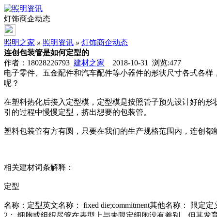
灯饰商企动态
照明之家
»
照明资讯
»
灯饰商企动态
连创包装管是如何定型的
作者：18028226793
建材之家
2018-10-31 浏览:
477
电子零件、五金配件和汽车配件等小器件的形状尺寸各式各样
呢？
在塑料热化后接入定型模，定型模是按照管子预先设计好的形
引的过程中慢慢定型，挤出想要的包装管。
塑料包装管有方有圆，只要在我们的生产规格范围内，连创都
相关建材词条解释：
定型
名称：定型英文名称： fixed die;commitment其
2： 细胞或组织尽管在表型上与未限定细胞没有差别，但其发