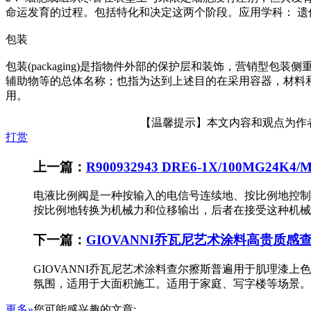
命运发育的过程。包括特化和决定这两个阶段。应用学科： 
包装
包装(packaging)是指物件外部的保护层和装饰，营销
辅助物等的总体名称；也指为达到上述目的在采用容器，材料
用。
【温馨提示】本文内容和观点为作者所
打赏
上一篇：
R900932943 DRE6-1X/100MG24K4/
电液比例阀是一种按输入的电信号连续地、按比例地控制
按比例地转换为机械力和位移输出，后者在接受这种机械力
下一篇：
GIOVANNI乔瓦尼艺术涂料高贵质感
GIOVANNI乔瓦尼艺术涂料查尔擦斯普遍用于肌理
氛围，适用于大面积施工。适用于家庭、写字楼等场景。G
更多»
您可能感兴趣的文章: