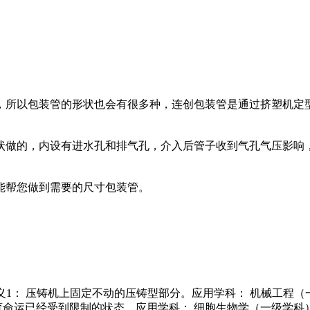
，所以包装管的形状也会有很多种，连创包装管是通过挤塑机定
状做的，内设有进水孔和排气孔，介入后管子收到气孔气压影响
能帮您做到需要的尺寸包装管。
他名称： 限定定义1： 压铸机上固定不动的压铸型部分。应用学科： 
育命运已经受到限制的状态。应用学科： 细胞生物学（一级学科