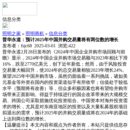
信息分类
照明之家
»
照明商机
»
信息分类
普华永道：预计2025年中国并购交易量将有两位数的增长
发布者：fsjc68 2025-03-01 浏览:
422
普华永道2月28日发布的《2024年中国企业并购市场回顾与前
瞻》显示，2024年中国企业并购市场交易额与2023年相比下滑
16%，跌至2770亿美元，创下近年新低；然而，由于风险投资
交易量大幅回升，使2024年的总交易量相较2023年增长24%。
展望2025年中国并购市场，虽然仍面临着一系列挑战，诸如美
元基金等外资在国内的投资渠道似乎有所收窄；估值处于较低
水平（预期将有改善）等，但众多积极因素也将有望给并购市
场带来正面影响。得益于持续进行的国企改革带来的大规模交
易、跨国公司采取措施优化投资组合、中国资本对海外投资需
求的增长，尤其是对东南亚地区的投资以及大量私募股权项目
拟退出的需求，预计2025年的并购交易量或将在2024年的基础
上达到两位数的增长。
【温馨提示】本文内容和观点为作者所有，本站只提供信息存