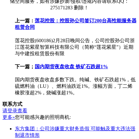
储空间服务，如有涉嫌抄袭/侵权/违规内容请联系QQ：
275171283 删除！
上一篇：
莲花控股：控股孙公司签订200台高性能服务器
租赁合同
莲花控股(600186)2月28日晚间公告，公司控股孙公司浙
江莲花紫星智算科技有限公司（简称“莲花紫星”）近期
与中建投租赁股份有限
下一篇；
国内期货夜盘收盘 铁矿石跌超1%
国内期货夜盘收盘多数下跌。纯碱、铁矿石跌超1%，低
硫燃料油（LU）、燃料油跌近1%。涨幅方面，丁二烯
橡胶涨超2%，烧碱涨超1%。
联系方式
请登录查看
更多»
您可能感兴趣的照明商机:
东方集团：公司涉嫌重大财务造假 可能触及重大违法强
制退市情形